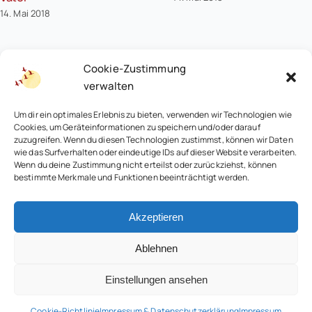
14. Mai 2018
Cookie-Zustimmung
verwalten
Um dir ein optimales Erlebnis zu bieten, verwenden wir Technologien wie
Cookies, um Geräteinformationen zu speichern und/oder darauf
zuzugreifen. Wenn du diesen Technologien zustimmst, können wir Daten
wie das Surfverhalten oder eindeutige IDs auf dieser Website verarbeiten.
Wenn du deine Zustimmung nicht erteilst oder zurückziehst, können
bestimmte Merkmale und Funktionen beeinträchtigt werden.
© 2026 • Renate Wirth Familienaufstellungen
Akzeptieren
Ablehnen
Einstellungen ansehen
Kontakt
•
Impressum & Datenschutz
•
AGBs
•
Widerruf
Cookie-Richtlinie
Impressum & Datenschutzerklärung
Impressum