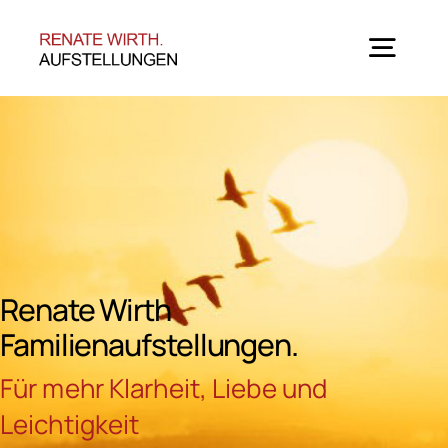
Zum
Inhalt
springen
Togg
Navig
Home
Angebote
Seminar-Termine
Renate Wirth
Familienaufstellungen.
Über mich
Für mehr Klarheit, Liebe und
Leichtigkeit
Blog