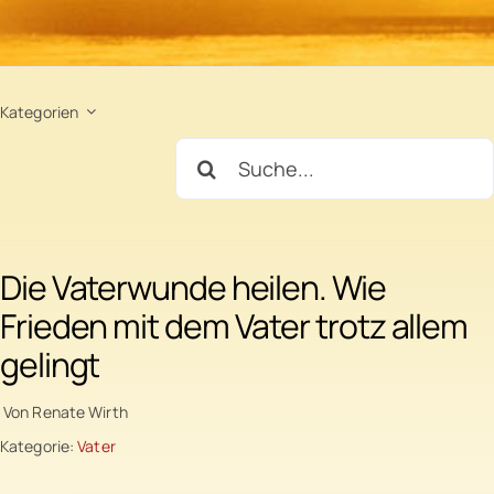
Bücher
Kategorien
Videos
Suche
nach:
Kontakt
Die Vaterwunde heilen. Wie
Instagram
Frieden mit dem Vater trotz allem
gelingt
Facebook
Von Renate Wirth
Kategorie:
Vater
YouTube