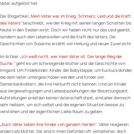
Vater aufgelöst hat.
Der Blogartikel „
Mein Vater war im Krieg. Schmerz, Leid und die Kraft
des Vaters
“ beschreibt, wie der Krieg mit seinen langen Schatten bis
heute in den Seelen wirkt. Doch wir haben nicht nur das Leid geerbt,
sondern auch den Lebenswillen und die Kraft des Vaters. Die
Geschichten von Susanne erzählt von Heilung und neuer Zuversicht.
Im Artikel: „
Ich weiß nicht, wer mein Vater ist. Der lange Weg der
Suche.
“ geht es um schweigende Mütter und die Geschichte von
Irmgard. Um Findelkinder, Kinder der Babyklappe, um Kuckuckskinder,
die dem Vater untergeschoben werden und Kinder von
Samenbankvätern, die ihre Herkunft nicht kennen. Und um Kinder
aus Vergewaltigungen und Liebesbeziehungen der Besatzungszeit.
Aufstellungen ersetzen keinen Vaterschaftstest, sind aber dennoch
sehr heilsam, um sich selbst und die eigenen Situation besser zu
verstehen und der eigentlichen Liebe Raum zu geben.
„
Auch Väter lieben ihre Kinder von ganzem Herzen
“. Väter reagieren
anders als Mütter. Sie sind in ihren Gefühlen oft verhaltener, doch