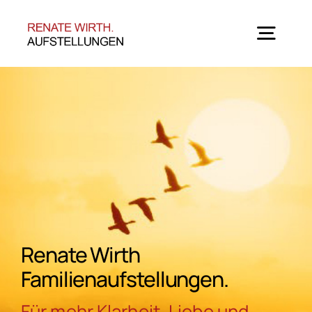
Zum
Inhalt
springen
Togg
Navig
Home
Angebote
Seminar-Termine
Über mich
Renate Wirth
Familienaufstellungen.
Blog
Für mehr Klarheit, Liebe und