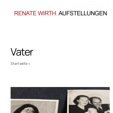
Zum
Inhalt
springen
Vater
Startseite
»
Vater