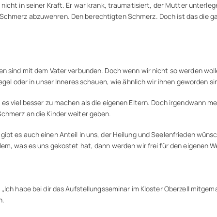
cht in seiner Kraft. Er war krank, traumatisiert, der Mutter unterlege
 Schmerz abzuwehren. Den berechtigten Schmerz. Doch ist das die ga
en sind mit dem Vater verbunden. Doch wenn wir nicht so werden wollen
egel oder in unser Inneres schauen, wie ähnlich wir ihnen geworden si
es viel besser zu machen als die eigenen Eltern. Doch irgendwann merk
Schmerz an die Kinder weiter geben.
ibt es auch einen Anteil in uns, der Heilung und Seelenfrieden wünsc
lem, was es uns gekostet hat, dann werden wir frei für den eigenen W
Ich habe bei dir das Aufstellungsseminar im Kloster Oberzell mitgemac
n.