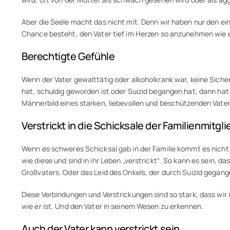
Aber die Seele macht das nicht mit. Denn wir haben nur den ein
Chance besteht, den Vater tief im Herzen so anzunehmen wie er
Berechtigte Gefühle
Wenn der Vater gewalttätig oder alkoholkrank war, keine Siche
hat, schuldig geworden ist oder Suizid begangen hat, dann hat 
Männerbild eines starken, liebevollen und beschützenden Vater
Verstrickt in die Schicksale der Familienmitgli
Wenn es schweres Schicksal gab in der Familie kommt es nicht 
wie diese und sind in ihr Leben „verstrickt“. So kann es sein
Großvaters. Oder das Leid des Onkels, der durch Suizid gegange
Diese Verbindungen und Verstrickungen sind so stark, dass wir
wie er ist. Und den Vater in seinem Wesen zu erkennen.
Auch der Vater kann verstrickt sein