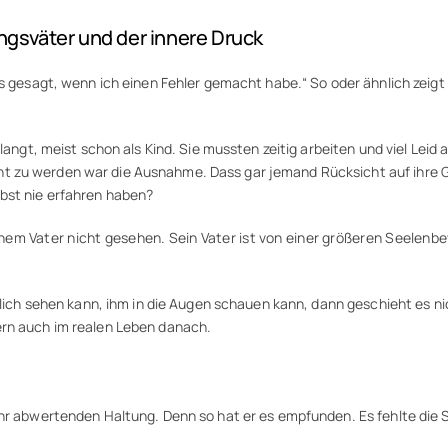
ungsväter und der innere Druck
as gesagt, wenn ich einen Fehler gemacht habe.“ So oder ähnlich zeigt
rlangt, meist schon als Kind. Sie mussten zeitig arbeiten und viel Lei
 zu werden war die Ausnahme. Dass gar jemand Rücksicht auf ihre Ge
lbst nie erfahren haben?
inem Vater nicht gesehen. Sein Vater ist von einer größeren Seelenbew
rklich sehen kann, ihm in die Augen schauen kann, dann geschieht es n
ern auch im realen Leben danach.
hr abwertenden Haltung. Denn so hat er es empfunden. Es fehlte die St