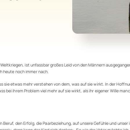
n Weltkriegen, ist unfassbar großes Leid von den Männern ausgegange
ch heute noch immer nach.
ass sie etwas mehr verstehen von dem, was auf sie wirkt. In der Hoff
bei ihrem Problem viel mehr auf sie wirkt, als ihr eigener Wille man
 Beruf, den Erfolg, die Paarbeziehung, auf unsere Gefühle und unser
ressiv, dann kann das Kind sich denken: „So wie der Vater möchte ich n