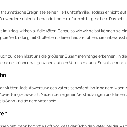
 in traumatische Ereignisse seiner Herkunftsfamilie, sodass er nicht a
. Wir werden schlecht behandelt oder einfach nicht gesehen. Das schm
 im Krieg, wirken auf die Väter. Genau so wie wir selbst können sie ei
 die Verbindung mit Großeltern, deren Leid sie fühlen, die unbewusste
 auch zu lösen lässt uns die größeren Zusammenhänge erkennen, in die
hsener können wir ganz neu auf den Vater schauen. So vollziehen sic
ohn
der Mutter. Jede Abwertung des Vaters schwächt ihn in seinem Mann-se
 Abwertung schwächt. Neben den eigenen Verstrickungen und denen de
als Sohn und deinem Vater sein.
zen
assen hat, dann kommt es oft vor, dass der Sohn den Vater bei der Mutt