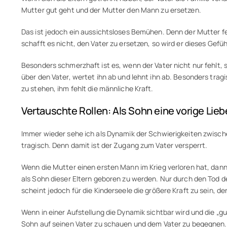
Mutter gut geht und der Mutter den Mann zu ersetzen.
Das ist jedoch ein aussichtsloses Bemühen. Denn der Mutter feh
schafft es nicht, den Vater zu ersetzen, so wird er dieses Gef
Besonders schmerzhaft ist es, wenn der Vater nicht nur fehlt,
über den Vater, wertet ihn ab und lehnt ihn ab. Besonders tragi
zu stehen, ihm fehlt die männliche Kraft.
Vertauschte Rollen: Als Sohn eine vorige Lieb
Immer wieder sehe ich als Dynamik der Schwierigkeiten zwisch
tragisch. Denn damit ist der Zugang zum Vater versperrt.
Wenn die Mutter einen ersten Mann im Krieg verloren hat, dann
als Sohn dieser Eltern geboren zu werden. Nur durch den Tod d
scheint jedoch für die Kinderseele die größere Kraft zu sein, d
Wenn in einer Aufstellung die Dynamik sichtbar wird und die „g
Sohn auf seinen Vater zu schauen und dem Vater zu begegnen.