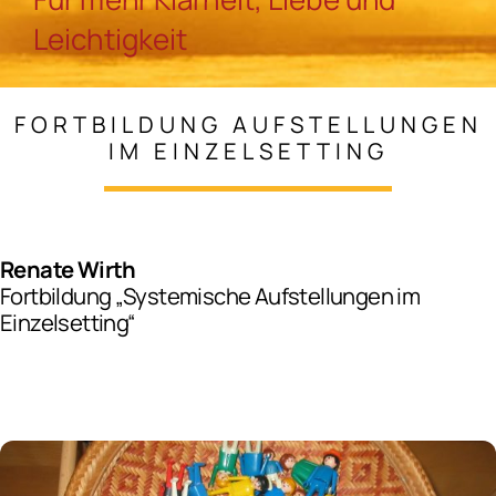
Leichtigkeit
Bücher
FORTBILDUNG AUFSTELLUNGEN
Videos
IM EINZELSETTING
Kontakt
Renate Wirth
Fortbildung „Systemische Aufstellungen im
Instagram
Einzelsetting“
Facebook
YouTube