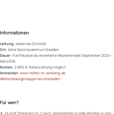
Informationen
Leitung:
Johannes Schmidt
Ort:
Alma Seminarzentrum Dresden
Dauer:
Fünf Module als erweiterte Wochenenden September 2025 –
Mai 2026
Kosten:
2.800 €, Ratenzahlung möglich
Anmelden:
www.helfen-im-einklang.de
Weiterbildungsmappe herunterladen
Für wen?
Du bist Therapeut:in, Coach, Heilpraktiker:in oder Berater:in und