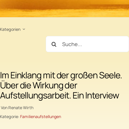
Bücher
Kategorien
Videos
Suche
nach:
Kontakt
Im Einklang mit der großen Seele.
Instagram
Über die Wirkung der
Aufstellungsarbeit. Ein Interview
Facebook
Von Renate Wirth
Kategorie:
Familienaufstellungen
YouTube