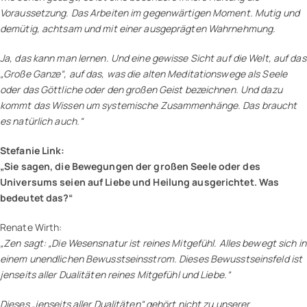
Voraussetzung. Das Arbeiten im gegenwärtigen Moment. Mutig und
demütig, achtsam und mit einer ausgeprägten Wahrnehmung.
Ja, das kann man lernen. Und eine gewisse Sicht auf die Welt, auf das
„Große Ganze“, auf das, was die alten Meditationswege als Seele
oder das Göttliche oder den großen Geist bezeichnen. Und dazu
kommt das Wissen um systemische Zusammenhänge. Das braucht
es natürlich auch.“
Stefanie Link:
„Sie sagen, die Bewegungen der großen Seele oder des
Universums seien auf Liebe und Heilung ausgerichtet. Was
bedeutet das?“
Renate Wirth:
„Zen sagt: „Die Wesensnatur ist reines Mitgefühl. Alles bewegt sich in
einem unendlichen Bewusstseinsstrom. Dieses Bewusstseinsfeld ist
jenseits aller Dualitäten reines Mitgefühl und Liebe.“
Dieses „jenseits aller Dualitäten“ gehört nicht zu unserer