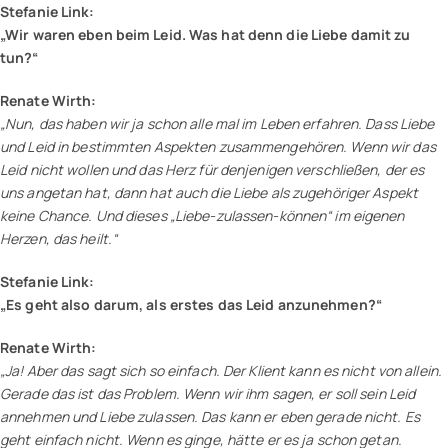
Stefanie Link:
„Wir waren eben beim Leid. Was hat denn die Liebe damit zu
tun?“
Renate Wirth:
„Nun, das haben wir ja schon alle mal im Leben erfahren. Dass Liebe
und Leid in bestimmten Aspekten zusammengehören. Wenn wir das
Leid nicht wollen und das Herz für denjenigen verschließen, der es
uns angetan hat, dann hat auch die Liebe als zugehöriger Aspekt
keine Chance. Und dieses „Liebe-zulassen-können“ im eigenen
Herzen, das heilt.“
Stefanie Link:
„Es geht also darum, als erstes das Leid anzunehmen?“
Renate Wirth:
„Ja! Aber das sagt sich so einfach. Der Klient kann es nicht von allein.
Gerade das ist das Problem. Wenn wir ihm sagen, er soll sein Leid
annehmen und Liebe zulassen. Das kann er eben gerade nicht. Es
geht einfach nicht. Wenn es ginge, hätte er es ja schon getan.