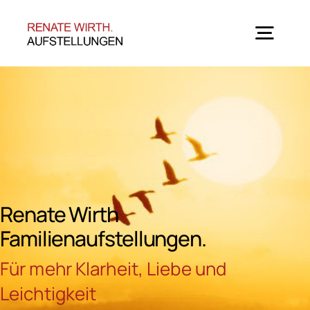
Zum
Inhalt
springen
Togg
Navig
Home
Angebote
Seminar-Termine
Renate Wirth
Familienaufstellungen.
Über mich
Für mehr Klarheit, Liebe und
Leichtigkeit
Blog