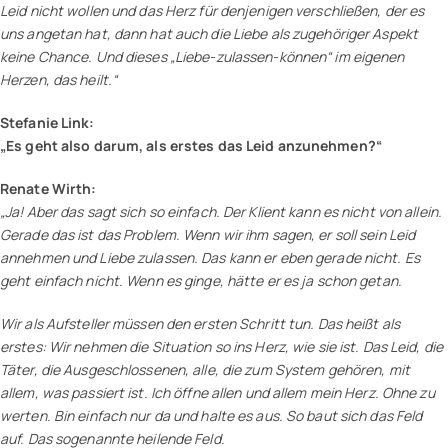
Leid nicht wollen und das Herz für denjenigen verschließen, der es
uns angetan hat, dann hat auch die Liebe als zugehöriger Aspekt
keine Chance. Und dieses „Liebe-zulassen-können“ im eigenen
Herzen, das heilt.“
Stefanie Link:
„Es geht also darum, als erstes das Leid anzunehmen?“
Renate Wirth:
„Ja! Aber das sagt sich so einfach. Der Klient kann es nicht von allein.
Gerade das ist das Problem. Wenn wir ihm sagen, er soll sein Leid
annehmen und Liebe zulassen. Das kann er eben gerade nicht. Es
geht einfach nicht. Wenn es ginge, hätte er es ja schon getan.
Wir als Aufsteller müssen den ersten Schritt tun. Das heißt als
erstes: Wir nehmen die Situation so ins Herz, wie sie ist. Das Leid, die
Täter, die Ausgeschlossenen, alle, die zum System gehören, mit
allem, was passiert ist. Ich öffne allen und allem mein Herz. Ohne zu
werten. Bin einfach nur da und halte es aus. So baut sich das Feld
auf. Das sogenannte heilende Feld.