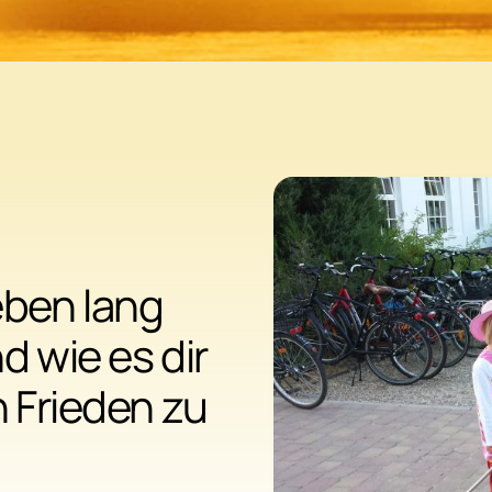
eben lang
d wie es dir
n Frieden zu