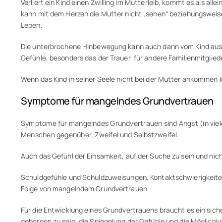
Verliert ein Kind einen Zwilling im Mutterleib, kommt es als all
kann mit dem Herzen die Mutter nicht „sehen“ beziehungsweise 
Leben.
Die unterbrochene Hinbewegung kann auch dann vom Kind ausge
Gefühle, besonders das der Trauer, für andere Familienmitgli
Wenn das Kind in seiner Seele nicht bei der Mutter ankommen k
Symptome für mangelndes Grundvertrauen
Symptome für mangelndes Grundvertrauen sind Angst (in viel
Menschen gegenüber, Zweifel und Selbstzweifel.
Auch das Gefühl der Einsamkeit, auf der Suche zu sein und n
Schuldgefühle und Schuldzuweisungen, Kontaktschwierigkeite
Folge von mangelndem Grundvertrauen.
Für die Entwicklung eines Grundvertrauens braucht es ein sich
geborgen zu sein, die Spiegelung der Gefühle und die Möglich