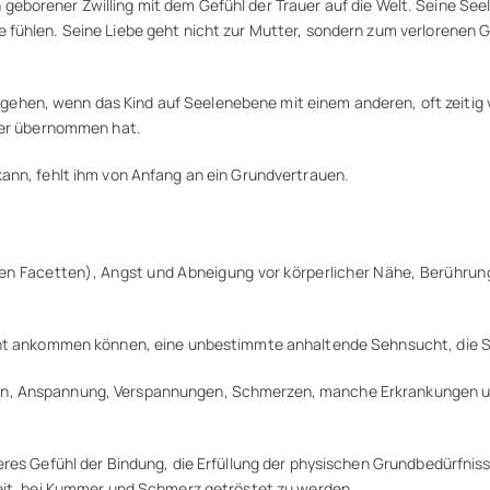
ein geborener Zwilling mit dem Gefühl der Trauer auf die Welt. Seine Se
fühlen. Seine Liebe geht nicht zur Mutter, sondern zum verlorenen Ge
hen, wenn das Kind auf Seelenebene mit einem anderen, oft zeitig v
eder übernommen hat.
ann, fehlt ihm von Anfang an ein Grundvertrauen.
en Facetten), Angst und Abneigung vor körperlicher Nähe, Berühru
icht ankommen können, eine unbestimmte anhaltende Sehnsucht, die 
n, Anspannung, Verspannungen, Schmerzen, manche Erkrankungen und 
eres Gefühl der Bindung, die Erfüllung der physischen Grundbedürfnis
keit, bei Kummer und Schmerz getröstet zu werden.