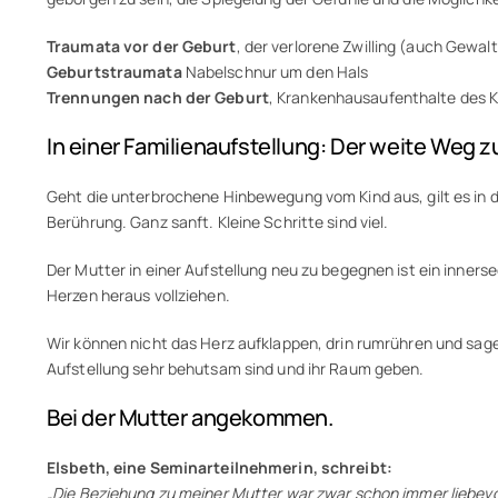
Traumata vor der Geburt
, der verlorene Zwilling (auch Gewa
Geburtstraumata
Nabelschnur um den Hals
Trennungen nach der Geburt
, Krankenhausaufenthalte des K
In einer Familienaufstellung: Der weite Weg z
Geht die unterbrochene Hinbewegung vom Kind aus, gilt es in de
Berührung. Ganz sanft. Kleine Schritte sind viel.
Der Mutter in einer Aufstellung neu zu begegnen ist ein innerse
Herzen heraus vollziehen.
Wir können nicht das Herz aufklappen, drin rumrühren und sagen: 
Aufstellung sehr behutsam sind und ihr Raum geben.
Bei der Mutter angekommen.
Elsbeth, eine Seminarteilnehmerin, schreibt:
„Die Beziehung zu meiner Mutter war zwar schon immer liebevo