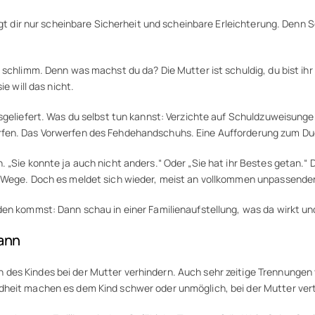
ringt dir nur scheinbare Sicherheit und scheinbare Erleichterung. Den
schlimm. Denn was machst du da? Die Mutter ist schuldig, du bist ihr 
e will das nicht.
usgeliefert. Was du selbst tun kannst: Verzichte auf Schuldzuweisung
rfen. Das Vorwerfen des Fehdehandschuhs. Eine Aufforderung zum Due
 „Sie konnte ja auch nicht anders.“ Oder „Sie hat ihr Bestes getan.“ 
m Wege. Doch es meldet sich wieder, meist an vollkommen unpassender
den kommst: Dann schau in einer Familienaufstellung, was da wirkt u
kann
 des Kindes bei der Mutter verhindern. Auch sehr zeitige Trennunge
ndheit machen es dem Kind schwer oder unmöglich, bei der Mutter ve