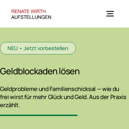
Zum
Inhalt
springen
Togg
Navig
Home
NEU • Jetzt vorbestellen
Angebote
Geldblockaden lösen
Seminar-Termine
Geldprobleme und Familienschicksal — wie du
frei wirst für mehr Glück und Geld. Aus der Praxis
Über mich
erzählt.
Blog